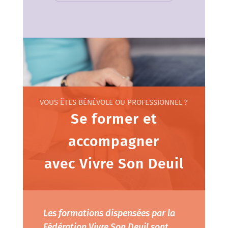
VOUS ÊTES BÉNÉVOLE OU PROFESSIONNEL ?
Se former et
accompagner
avec Vivre Son Deuil
Les formations dispensées par la
Fédération Vivre Son Deuil sont