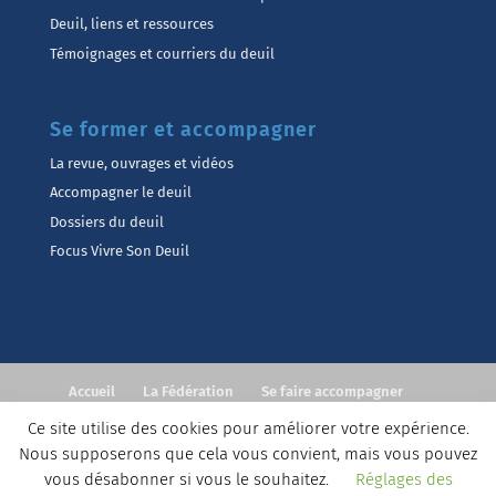
Deuil, liens et ressources
Témoignages et courriers du deuil
Se former et accompagner
La revue, ouvrages et vidéos
Accompagner le deuil
Dossiers du deuil
Focus Vivre Son Deuil
Accueil
La Fédération
Se faire accompagner
Accompagner
Formations
Actualités
Contact
Ce site utilise des cookies pour améliorer votre expérience.
Nous supposerons que cela vous convient, mais vous pouvez
©Fédération Européenne Vivre Son Deuil
Contact
vous désabonner si vous le souhaitez.
Réglages des
Mentions légales
Conditions générales de Service