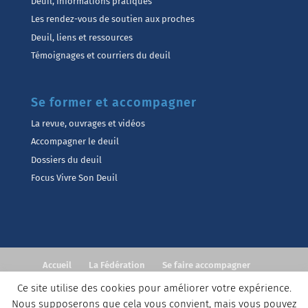
Deuil, Informations pratiques
Les rendez-vous de soutien aux proches
Deuil, liens et ressources
Témoignages et courriers du deuil
Se former et accompagner
La revue, ouvrages et vidéos
Accompagner le deuil
Dossiers du deuil
Focus Vivre Son Deuil
Accueil
La Fédération
Se faire accompagner
Accompagner
Formations
Actualités
Contact
Ce site utilise des cookies pour améliorer votre expérience.
Nous supposerons que cela vous convient, mais vous pouvez