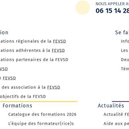
NOUS APPELER A
06 15 14 2
tion
Se f
iations régionales de la
FEVSD
Inf
iations adhérentes à la
FEVSD
Les
iations partenaires de la FEVSD
Deu
EVSD
Tém
ue
FEVSD
n des association à la
FEVSD
 objectifs de la FEVSD
Formations
Actualités
Catalogue des formations 2026
Actualité F
L’équipe des formateur(rice)s
Aide aux p