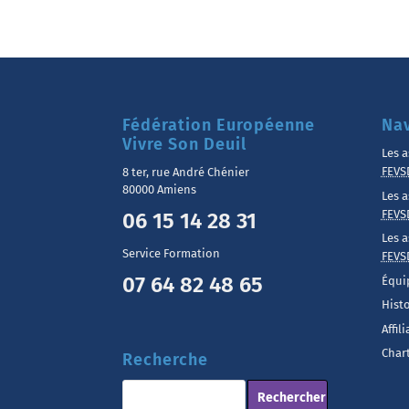
Fédération Européenne
Nav
Vivre Son Deuil
Les a
FEVS
8 ter, rue André Chénier
80000 Amiens
Les a
FEVS
06 15 14 28 31
Les a
Service Formation
FEVS
07 64 82 48 65
Équi
Hist
Affil
Chart
Recherche