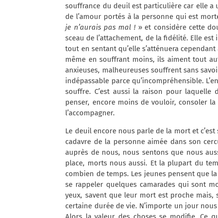
souffrance du deuil est particulière car elle a
de l’amour portés à la personne qui est morte
je n’aurais pas mal !
» et considère cette dou
sceau de l’attachement, de la fidélité. Elle est
tout en sentant qu’elle s’atténuera cependant
même en souffrant moins, ils aiment tout a
anxieuses, malheureuses souffrent sans savoir 
indépassable parce qu’incompréhensible. L’ende
souffre. C’est aussi la raison pour laquelle
penser, encore moins de vouloir, consoler la
l’accompagner.
Le deuil encore nous parle de la mort et c’est
cadavre de la personne aimée dans son cercue
auprès de nous, nous sentons que nous auss
place, morts nous aussi. Et la plupart du te
combien de temps. Les jeunes pensent que la
se rappeler quelques camarades qui sont mort
yeux, savent que leur mort est proche mais, 
certaine durée de vie. N’importe un jour nous 
Alors la valeur des choses se modifie. Ce qui