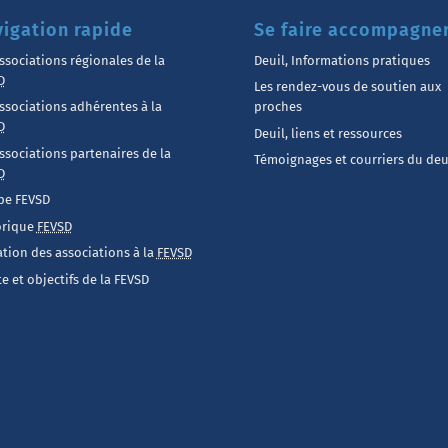
igation rapide
Se faire accompagne
ssociations régionales de la
Deuil, Informations pratiques
D
Les rendez-vous de soutien aux
ssociations adhérentes à la
proches
D
Deuil, liens et ressources
ssociations partenaires de la
Témoignages et courriers du deu
D
pe FEVSD
orique
FEVSD
iation des associations à la
FEVSD
e et objectifs de la FEVSD