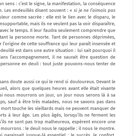
 un sens : c’est le signe, la manifestation, la conséquence
. Les endeuillés disent souvent : «
si je ne l’aimais pas
leur comme sacrée : elle est le lien avec le disparu, le
 insupportable, mais ils ne veulent pas la voir disparaître,
 avec le temps. Il leur faudra seulement comprendre que
utant la personne morte. Tant de personnes déprimées,
l’origine de cette souffrance qui leur paraît insensée et
uillé est dans une autre situation : lui sait pourquoi il
 dans l’accompagnement, il ne saurait être question de
 personne en deuil : tout juste pouvons-nous tenter de
 sans doute aussi ce qui le rend si douloureux. Devant le
il, alors que quelques heures avant elle était vivante
i nous mourrons un jour, un jour nous serons là à sa
mps, sauf à être très malades, nous ne savons pas dans
 mort touche les vieillards mais ne peuvent manquer de
s à leur âge. Les plus âgés, lorsqu’ils ne ferment les
s’ils ne sont pas trop malheureux, espèrent encore une
mourrons : le deuil nous le rappelle : il nous le montre.
 paraissait jusque-là essentiel : le succès, le confort,