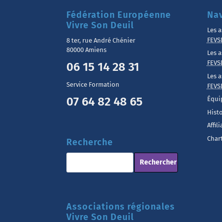
Fédération Européenne
Nav
Vivre Son Deuil
Les a
FEVS
8 ter, rue André Chénier
80000 Amiens
Les a
FEVS
06 15 14 28 31
Les a
Service Formation
FEVS
07 64 82 48 65
Équi
Hist
Affil
Chart
Recherche
Associations régionales
Vivre Son Deuil