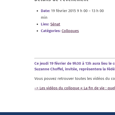
Date:
19 février 2015 9 h 00
–
13 h 00
min
Lieu:
Sénat
Catégories:
Colloques
Ce jeudi 19 février de 9h30 à 13h aura lieu le 
Suzanne Choffel, invitée, représentera la Fédé
Vous pouvez retrouver toutes les vidéos du col
–> Les vidéos du colloque « La fin de vie : que