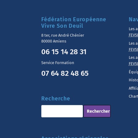
Fédération Européenne
Nav
Vivre Son Deuil
Les a
FEVS
8 ter, rue André Chénier
80000 Amiens
Les a
FEVS
06 15 14 28 31
Les a
Service Formation
FEVS
07 64 82 48 65
Équi
Hist
Affil
Chart
Recherche