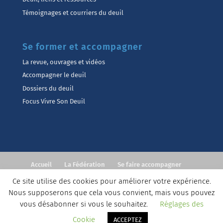
Témoignages et courriers du deuil
Se former et accompagner
La revue, ouvrages et vidéos
Accompagner le deuil
Dossiers du deuil
Focus Vivre Son Deuil
Accueil
La Fédération
Se faire accompagner
Accompagner
Formations
Actualités
Contact
Ce site utilise des cookies pour améliorer votre expérience.
Nous supposerons que cela vous convient, mais vous pouvez
©Fédération Européenne Vivre Son Deuil
Contact
vous désabonner si vous le souhaitez.
Réglages des
Mentions légales
Conditions générales de Service
Cookie
ACCEPTEZ
Politique de confidentialité