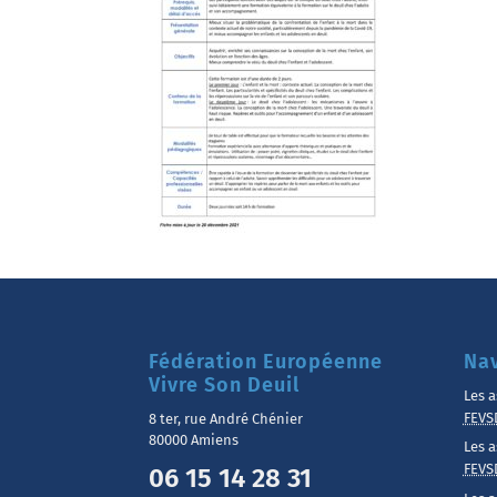
Fédération Européenne
Nav
Vivre Son Deuil
Les a
FEVS
8 ter, rue André Chénier
80000 Amiens
Les a
FEVS
06 15 14 28 31