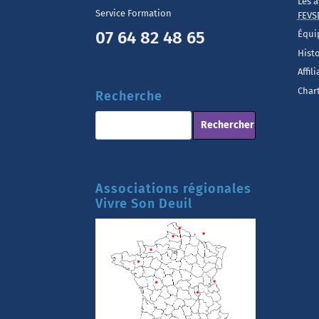
Les a
Service Formation
FEVS
07 64 82 48 65
Équi
Hist
Affil
Chart
Recherche
Associations régionales
Vivre Son Deuil