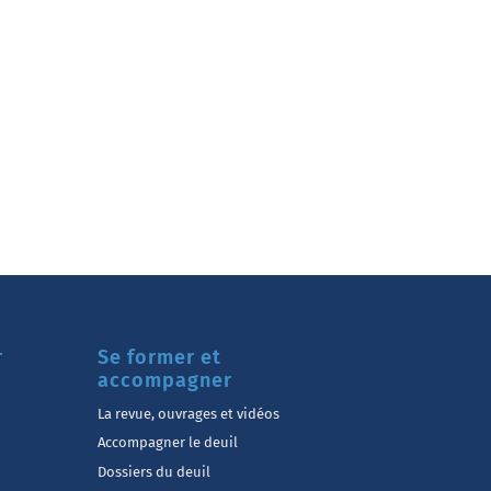
r
Se former et
accompagner
La revue, ouvrages et vidéos
Accompagner le deuil
Dossiers du deuil