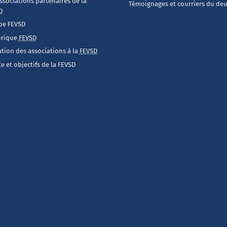
ssociations partenaires de la
Témoignages et courriers du deu
D
pe FEVSD
orique
FEVSD
iation des associations à la
FEVSD
e et objectifs de la FEVSD