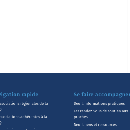
igation rapide
Se faire accompagne
ssociations régionales de la
Deuil, Informations pratiques
D
Les rendez-vous de soutien aux
ssociations adhérentes à la
proches
D
Deuil, liens et ressources