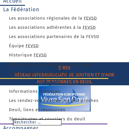
Accueil
La Fédération
Les associations régionales de la
FEVSD
Les associations adhérentes à la
FEVSD
Les associations partenaires de la FEVSD
Équipe
FEVSD
Historique
FEVSD
Affiliation des association à la
FEVSD
RSS
Charte et objectifs de la FEVSD
RÉSEAU INTERASSOCIATIF DE SOUTIEN ET D’AIDE
AUX PERSONNES EN DEUIL
Se faire accompagner
Informations pratiques
Les rendez-vous de soutien aux proches
Deuil, liens et ressources
Témoignages et courriers du deuil
Accompagner