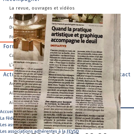
La revue, ouvrages et vidéos
Accompagner le deuil
Dossiers du deuil
Focus Vivre Son Deuil
Formations
Catalogue des formations 2026
L’équipe des formateur(rice)s
Actualités
Contact
Actualité FEVSD
Aide aux personnes endeuillées
Aide aux aidants
Accueil
La Fédération
Les associations régionales de la
FEVSD
Les associations adhérentes à la
FEVSD