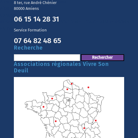
Aide aux personnes endeuillées
8 ter, rue André Chénier
Aide aux aidants
80000 Amiens
Contact
06 15 14 28 31
RÉSEAU INTERASSOCIATIF DE SOUTIEN ET D’AIDE AUX PERSONNES
EN DEUIL
Service Formation
07 64 82 48 65
Recherche
Rechercher :
Associations régionales Vivre Son
Deuil