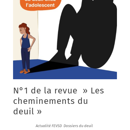
N°1 de la revue » Les
cheminements du
deuil »
08/04/2020
|
Actualité FEVSD
,
Dossiers du deuil