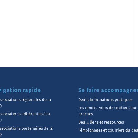
igation rapide
Se faire accompagne
ssociations régionales de la
Deuil, Informations pratiques
D
Les rendez-vous de soutien aux
ssociations adhérentes à la
proches
D
Deuil, liens et ressources
ssociations partenaires de la
Témoignages et courriers du deu
D