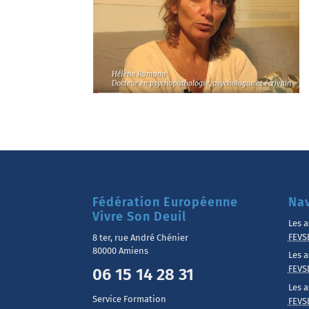
Fédération Européenne
Nav
Vivre Son Deuil
Les a
FEVS
8 ter, rue André Chénier
80000 Amiens
Les a
FEVS
06 15 14 28 31
Les a
Service Formation
FEVS