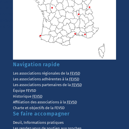
Aide aux personnes endeuillées
Aide aux aidants
Contact
RÉSEAU INTERASSOCIATIF DE SOUTIEN ET D’AIDE AUX PERSONNES
EN DEUIL
Navigation rapide
Les associations régionales de la
FEVSD
Les associations adhérentes à la
FEVSD
Les associations partenaires de la
FEVSD
Équipe FEVSD
Historique
FEVSD
Affiliation des associations à la
FEVSD
Charte et objectifs de la FEVSD
Se faire accompagner
Deuil, Informations pratiques
Les rendez-vous de soutien aux proches