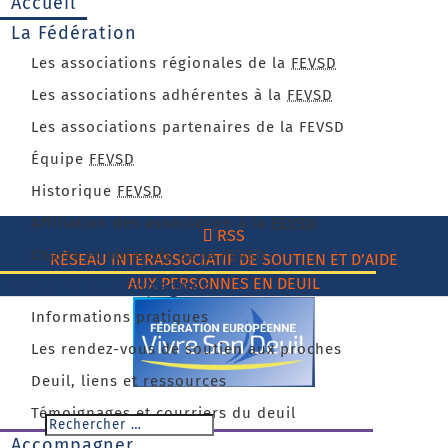
Accueil
La Fédération
Les associations régionales de la
FEVSD
Les associations adhérentes à la
FEVSD
Les associations partenaires de la FEVSD
Équipe
FEVSD
Historique
FEVSD
Affiliation des association à la
FEVSD
RSS
Charte et objectifs de la FEVSD
RÉSEAU INTERASSOCIATIF DE SOUTIEN ET D’AIDE
AUX PERSONNES EN DEUIL
Se faire accompagner
Informations pratiques
Les rendez-vous de soutien aux proches
Deuil, liens et ressources
Témoignages et courriers du deuil
Accompagner