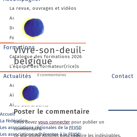
La revue, ouvrages et vidéos
Accompagner le deuil
Dossiers du deuil
Focus Vivre Son Deuil
Formations
vivre-son-deuil-
Catalogue des formations 2026
belgique
L’équipe des formateur(rice)s
20/03/2018
|
0 commentaires
Actualités
Contact
Actualité FEVSD
Aide aux personnes endeuillées
Aide aux aidants
Poster le commentaire
Accueil
La Fédération
Vous devez
vous connecter
pour publier un
Les associations régionales de la
FEVSD
commentaire.
Les associations adhérentes à la
FEVSD
Ce site utilise Akismet pour réduire les indésirables.