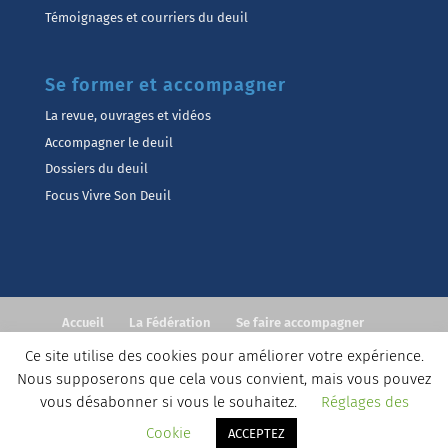
Témoignages et courriers du deuil
Se former et accompagner
La revue, ouvrages et vidéos
Accompagner le deuil
Dossiers du deuil
Focus Vivre Son Deuil
Accueil
La Fédération
Se faire accompagner
Accompagner
Formations
Actualités
Contact
Ce site utilise des cookies pour améliorer votre expérience.
Nous supposerons que cela vous convient, mais vous pouvez
©Fédération Européenne Vivre Son Deuil
Contact
vous désabonner si vous le souhaitez.
Réglages des
Mentions légales
Conditions générales de Service
Cookie
ACCEPTEZ
Politique de confidentialité