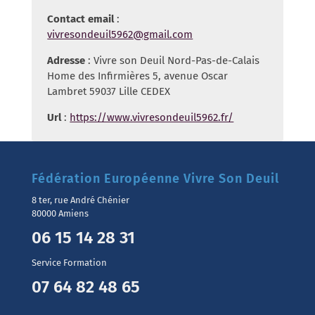
Contact email
:
vivresondeuil5962@gmail.com
Adresse
: Vivre son Deuil Nord-Pas-de-Calais
Home des Infirmières 5, avenue Oscar
Lambret 59037 Lille CEDEX
Url
:
https://www.vivresondeuil5962.fr/
Fédération Européenne Vivre Son Deuil
8 ter, rue André Chénier
80000 Amiens
06 15 14 28 31
Service Formation
07 64 82 48 65