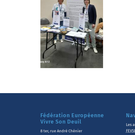
Fédération Européenne
Nav
Vivre Son Deuil
Les a
FEVS
8 ter, rue André Chénier