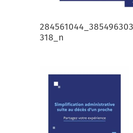
284561044_385496303
318_n
09/06/2022