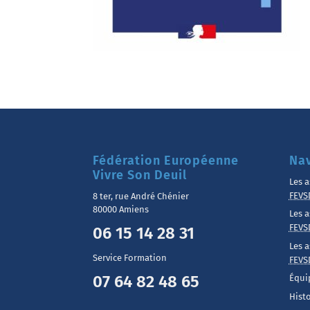
Fédération Européenne
Nav
Vivre Son Deuil
Les a
FEVS
8 ter, rue André Chénier
80000 Amiens
Les a
FEVS
06 15 14 28 31
Les a
Service Formation
FEVS
07 64 82 48 65
Équi
Hist