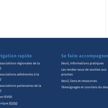
igation rapide
Se faire accompagne
ssociations régionales de la
Deuil, Informations pratiques
D
Les rendez-vous de soutien aux
ssociations adhérentes à la
proches
D
Deuil, liens et ressources
ssociations partenaires de la
Témoignages et courriers du deu
D
pe FEVSD
orique
FEVSD